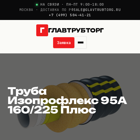
НА СВЯЗИ · ПН–ПТ 9:00–18:00
МОСКВА · ДОСТАВКА ПО РФ
SALE@GLAVTRUBTORG.RU
+7 (499) 504-41-21
Г
ГЛАВТРУБТОРГ
Заявка
Труба Изопрофлекс
О компании
Новости
Труба
Продукция
Изопрофлекс 95А
160/225 Плюс
Услуги
Цены