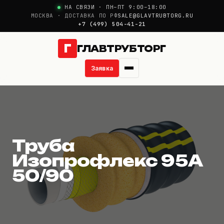
НА СВЯЗИ · ПН–ПТ 9:00–18:00
МОСКВА · ДОСТАВКА ПО РФ
SALE@GLAVTRUBTORG.RU
+7 (499) 504-41-21
Г
ГЛАВТРУБТОРГ
Заявка
Труба Изопрофлекс
О компании
Новости
Труба
Продукция
Изопрофлекс 95А
50/90
Услуги
Цены