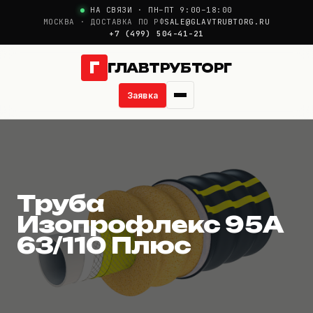
НА СВЯЗИ · ПН–ПТ 9:00–18:00
МОСКВА · ДОСТАВКА ПО РФ
SALE@GLAVTRUBTORG.RU
+7 (499) 504-41-21
Г
ГЛАВТРУБТОРГ
Заявка
Труба Изопрофлекс 
О компании
Новости
Труба
Продукция
Изопрофлекс 95А
63/110 Плюс
Услуги
Цены