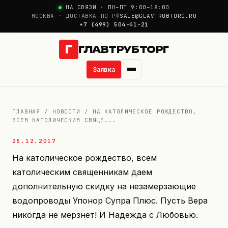
НА СВЯЗИ · ПН–ПТ 9:00–18:00
МОСКВА · ДОСТАВКА ПО РФ
SALE@GLAVTRUBTORG.RU
+7 (499) 504-41-21
Г
ГЛАВТРУБТОРГ
Заявка
О компании
ГЛАВНАЯ
/
НОВОСТИ
/
НА КАТОЛИЧЕСКОЕ РОЖДЕСТВО,
ВСЕМ КАТОЛИЧЕСКИМ СВЯЩЕ...
Новости
25.12.2017
Продукция
На католическое рождество, всем
католическим священникам даем
Услуги
дополнительную скидку на незамерзающие
водопроводы Упонор Супра Плюс. Пусть Вера
Цены
никогда не мерзнет! И Надежда с Любовью.