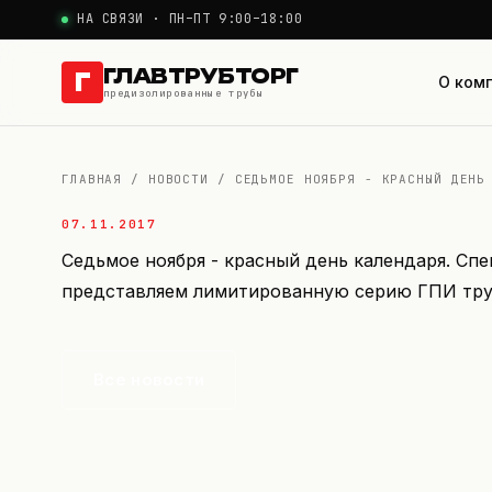
НА СВЯЗИ · ПН–ПТ 9:00–18:00
ГЛАВТРУБТОРГ
Г
О ком
предизолированные трубы
ГЛАВНАЯ
/
НОВОСТИ
/
СЕДЬМОЕ НОЯБРЯ - КРАСНЫЙ ДЕНЬ
07.11.2017
Седьмое ноября - красный день календаря. Сп
представляем лимитированную серию ГПИ труб
Все новости