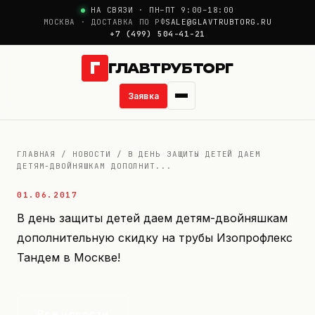
НА СВЯЗИ · ПН–ПТ 9:00–18:00
МОСКВА · ДОСТАВКА ПО РФ
SALE@GLAVTRUBTORG.RU
+7 (499) 504-41-21
Г
ГЛАВТРУБТОРГ
Заявка
О компании
ГЛАВНАЯ
/
НОВОСТИ
/
В ДЕНЬ ЗАЩИТЫ ДЕТЕЙ ДАЕМ
ДЕТЯМ-ДВОЙНЯШКАМ ДОПОЛНИТ...
Новости
01.06.2017
Продукция
В день защиты детей даем детям-двойняшкам
дополнительную скидку на трубы Изопрофлекс
Услуги
Тандем в Москве!
Цены
Все новости