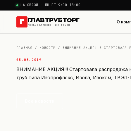
НА СВЯЗИ · ПН–ПТ 9:00–18:00
ГЛАВТРУБТОРГ
Г
О ком
предизолированные трубы
ГЛАВНАЯ
/
НОВОСТИ
/
ВНИМАНИЕ АКЦИЯ!!! СТАРТОВАЛА 
05.08.2019
ВНИМАНИЕ АКЦИЯ!!! Стартовала распродажа на
труб типа Изопрофлекс, Изола, Изоком, ТВЭЛ-П
Все новости