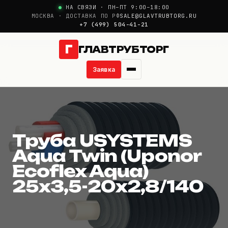
НА СВЯЗИ · ПН–ПТ 9:00–18:00
МОСКВА · ДОСТАВКА ПО РФ
SALE@GLAVTRUBTORG.RU
+7 (499) 504-41-21
Г
ГЛАВТРУБТОРГ
Заявка
Труба USYSTEMS Aqua
О компании
Новости
Труба USYSTEMS
Aqua Twin (Uponor
Продукция
Ecoflex Aqua)
25x3,5-20x2,8/140
Услуги
Цены