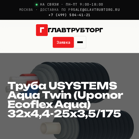
НА СВЯЗИ · ПН–ПТ 9:00–18:00
МОСКВА · ДОСТАВКА ПО РФ
SALE@GLAVTRUBTORG.RU
+7 (499) 504-41-21
Г
ГЛАВТРУБТОРГ
Заявка
Труба USYSTEMS Aqua
О компании
Новости
Труба USYSTEMS
Aqua Twin (Uponor
Продукция
Ecoflex Aqua)
32x4,4-25x3,5/175
Услуги
Цены