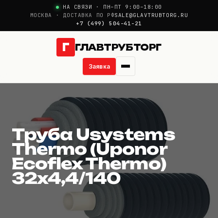
НА СВЯЗИ · ПН–ПТ 9:00–18:00
МОСКВА · ДОСТАВКА ПО РФ
SALE@GLAVTRUBTORG.RU
+7 (499) 504-41-21
Г
ГЛАВТРУБТОРГ
Заявка
Труба Usystems Ther
О компании
Новости
Труба Usystems
Thermo (Uponor
Продукция
Ecoflex Thermo)
32x4,4/140
Услуги
Цены