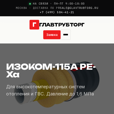
НА СВЯЗИ · ПН–ПТ 9:00–18:00
МОСКВА · ДОСТАВКА ПО РФ
SALE@GLAVTRUBTORG.RU
+7 (499) 504-41-21
Г
ГЛАВТРУБТОРГ
Заявка
Труба ГПИ ИЗОКОМ А-P
О компании
ИЗОКОМ-115А PE-
Новости
Xa
Продукция
Для высокотемпературных систем
Услуги
отопления и ГВС. Давление до 1,6 МПа
Цены