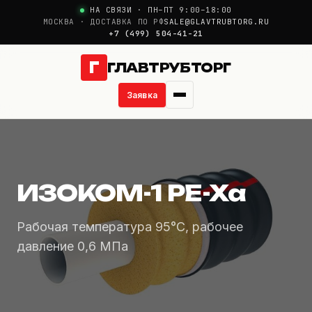
НА СВЯЗИ · ПН–ПТ 9:00–18:00
МОСКВА · ДОСТАВКА ПО РФ
SALE@GLAVTRUBTORG.RU
+7 (499) 504-41-21
Г
ГЛАВТРУБТОРГ
Заявка
Трубы ИЗОКОМ-1 PE-X
О компании
Новости
ИЗОКОМ-1 PE-Xa
Продукция
Рабочая температура 95°С, рабочее
давление 0,6 МПа
Услуги
Цены