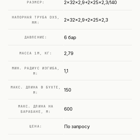
2x32x2,9+2x25x2,3/140
РАЗМЕР:
НАПОРНАЯ ТРУБА DXS,
2x32x2,9+2x25x2,3
ММ:
6 бар
ДАВЛЕНИЕ:
2,79
МАССА 1М, КГ:
МИН. РАДИУС ИЗГИБА,
1,1
М:
МАКС. ДЛИНА В БУХТЕ,
150
М:
МАКС. ДЛИНА НА
600
БАРАБАНЕ, М:
По запросу
ЦЕНА: