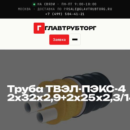
НА СВЯЗИ · ПН–ПТ 9:00–18:00
МОСКВА · ДОСТАВКА ПО РФ
SALE@GLAVTRUBTORG.RU
+7 (499) 504-41-21
Г
ГЛАВТРУБТОРГ
Заявка
Труба ТВЭЛ-ПЭКС-4 
О компании
Новости
Труба ТВЭЛ-ПЭКС-4
Продукция
2x32x2,9+2x25x2,3/
Услуги
Цены