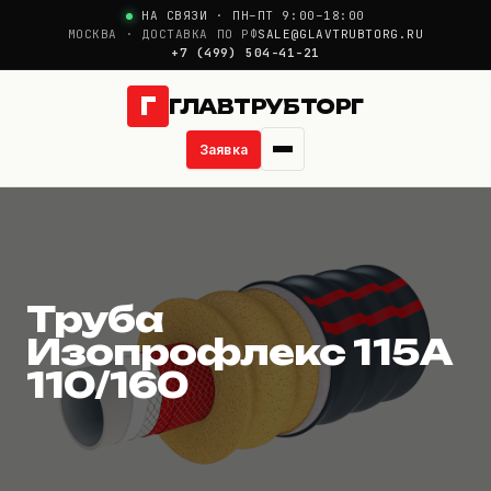
НА СВЯЗИ · ПН–ПТ 9:00–18:00
МОСКВА · ДОСТАВКА ПО РФ
SALE@GLAVTRUBTORG.RU
+7 (499) 504-41-21
Г
ГЛАВТРУБТОРГ
Заявка
Труба Изопрофлекс 1
О компании
Новости
Труба
Продукция
Изопрофлекс 115А
110/160
Услуги
Цены