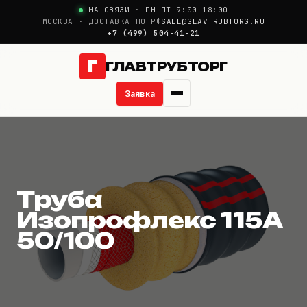
НА СВЯЗИ · ПН–ПТ 9:00–18:00
МОСКВА · ДОСТАВКА ПО РФ
SALE@GLAVTRUBTORG.RU
+7 (499) 504-41-21
Г
ГЛАВТРУБТОРГ
Заявка
Труба Изопрофлекс 
О компании
Новости
Труба
Продукция
Изопрофлекс 115А
50/100
Услуги
Цены