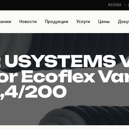
МОСКВА · 
пании
Новости
Продукция
Услуги
Цены
Доку
S Varia (Upon
 USYSTEMS V
r Ecoflex Var
1,4/200