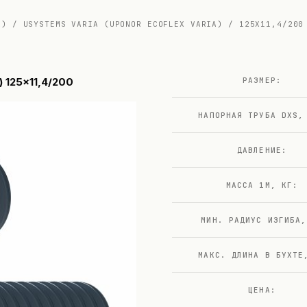
X)
/
USYSTEMS VARIA (UPONOR ECOFLEX VARIA)
/
125X11,4/200
) 125x11,4/200
РАЗМЕР:
НАПОРНАЯ ТРУБА DXS,
ДАВЛЕНИЕ:
МАССА 1М, КГ:
МИН. РАДИУС ИЗГИБА,
МАКС. ДЛИНА В БУХТЕ
ЦЕНА: