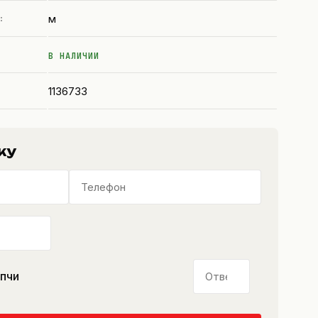
м
:
В НАЛИЧИИ
1136733
ку
апчи