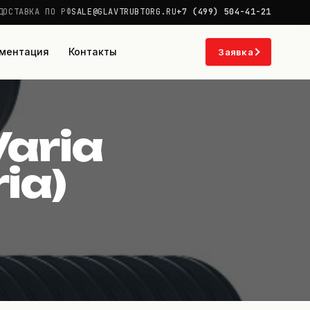
ДОСТАВКА ПО РФ
SALE@GLAVTRUBTORG.RU
+7 (499) 504-41-21
ментация
Контакты
Заявка
or Ecoflex Va
aria
ia)