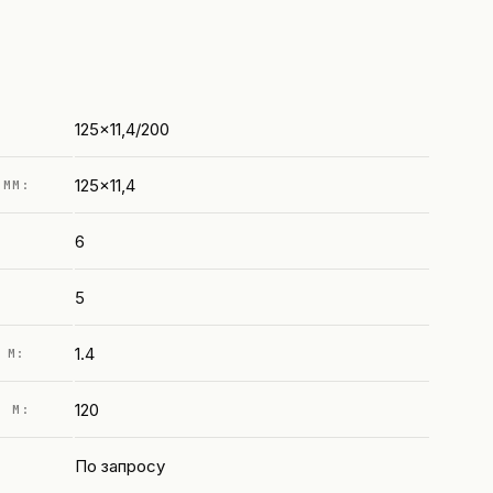
125x11,4/200
125×11,4
 ММ:
6
5
1.4
 М:
120
, М:
По запросу