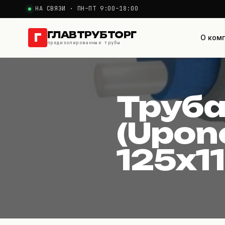
НА СВЯЗИ · ПН–ПТ 9:00–18:00
ГЛАВТРУБТОРГ
Г
О ком
предизолированные трубы
Труба USYSTEM
Труба
(Upono
125x1